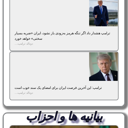
ترامپ هشدار داد اگر تنگه هرمز به‌زودی باز نشود، ایران «ضربه بسیار
سختی» خواهد خورد
دونالد ترامپ،...
ترامپ: این آخرین فرصت ایران برای امضای یک سند خوب است
دونالد ترامپ،...
بیانیه ها و احزاب