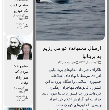
صندلی عقب
یک خودرو
آگوست 7,
2026
تحریریه
خبرگاه
ارسال مخفیانهء عوامل رژیم
به بریتانیا
آگوست 8, 2026
تحریریه خبرگاه
مشروطه؛
تلگراف خبر داد مقام‌های بریتانیایی
نبردی که
افرادی مرتبط با نهادهای اطلاعاتی
هنوز پایان
جمهوری اسلامی را هنگام ورود به این
نیافته
کشور با قایق‌های مهاجران رهگیری
آگوست 6,
2026
کرده‌اند. وزارت کشور بریتانیا بدون تایید
تحریریه
جزئیات این گزارش اعلام کرد افراد
خبرگاه
ورودی با قایق‌های کوچک تحت