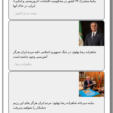
بیانیۀ مشترک ۲۲ کشور در محکومیت اقدامات «تروریستی و ایذایی»
ایران، در خاک آنها
بیست و دو کشور...
شاهزاده رضا پهلوی: در جنگ جمهوری اسلامی علیه مردم ایران هرگز
آتش‌بسی وجود نداشته است
شاهزاده رضا...
بیانیه دبیرخانه شاهزاده رضا پهلوی: مردم ایران هرگز بقای این رژیم
جنایتکار را نخواهند پذیرفت