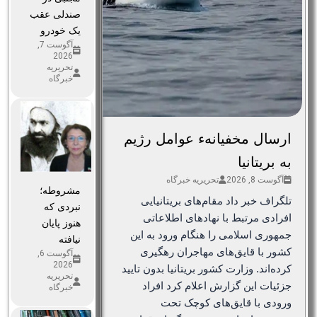
صندلی عقب
یک خودرو
آگوست 7,
2026
تحریریه
خبرگاه
ارسال مخفیانهء عوامل رژیم
به بریتانیا
آگوست 8, 2026
تحریریه خبرگاه
مشروطه؛
تلگراف خبر داد مقام‌های بریتانیایی
نبردی که
افرادی مرتبط با نهادهای اطلاعاتی
هنوز پایان
جمهوری اسلامی را هنگام ورود به این
نیافته
کشور با قایق‌های مهاجران رهگیری
آگوست 6,
2026
کرده‌اند. وزارت کشور بریتانیا بدون تایید
تحریریه
جزئیات این گزارش اعلام کرد افراد
خبرگاه
ورودی با قایق‌های کوچک تحت