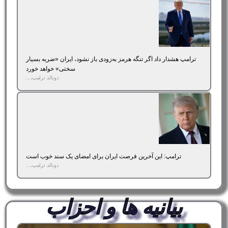
ترامپ هشدار داد اگر تنگه هرمز به‌زودی باز نشود، ایران «ضربه بسیار
سختی» خواهد خورد
دونالد ترامپ،...
ترامپ: این آخرین فرصت ایران برای امضای یک سند خوب است
دونالد ترامپ،...
بیانیه ها و احزاب