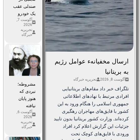
صندلی عقب
یک خودرو
آگوست 7,
2026
تحریریه
خبرگاه
ارسال مخفیانهء عوامل رژیم
به بریتانیا
آگوست 8, 2026
تحریریه خبرگاه
مشروطه؛
تلگراف خبر داد مقام‌های بریتانیایی
نبردی که
افرادی مرتبط با نهادهای اطلاعاتی
هنوز پایان
جمهوری اسلامی را هنگام ورود به این
نیافته
کشور با قایق‌های مهاجران رهگیری
آگوست 6,
2026
کرده‌اند. وزارت کشور بریتانیا بدون تایید
تحریریه
جزئیات این گزارش اعلام کرد افراد
خبرگاه
ورودی با قایق‌های کوچک تحت