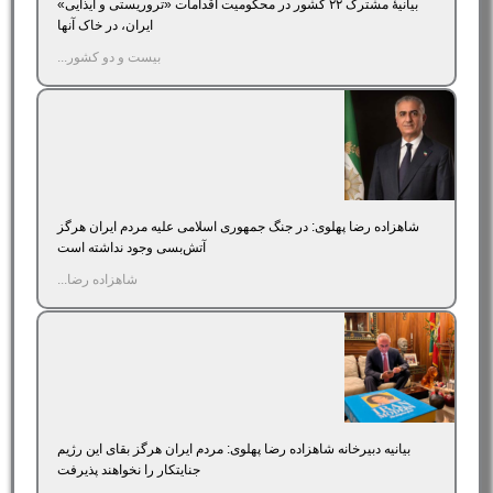
بیانیۀ مشترک ۲۲ کشور در محکومیت اقدامات «تروریستی و ایذایی»
ایران، در خاک آنها
بیست و دو کشور...
شاهزاده رضا پهلوی: در جنگ جمهوری اسلامی علیه مردم ایران هرگز
آتش‌بسی وجود نداشته است
شاهزاده رضا...
بیانیه دبیرخانه شاهزاده رضا پهلوی: مردم ایران هرگز بقای این رژیم
جنایتکار را نخواهند پذیرفت