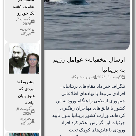
صندلی عقب
یک خودرو
آگوست 7,
2026
تحریریه
خبرگاه
ارسال مخفیانهء عوامل رژیم
به بریتانیا
آگوست 8, 2026
تحریریه خبرگاه
مشروطه؛
تلگراف خبر داد مقام‌های بریتانیایی
نبردی که
افرادی مرتبط با نهادهای اطلاعاتی
هنوز پایان
جمهوری اسلامی را هنگام ورود به این
نیافته
کشور با قایق‌های مهاجران رهگیری
آگوست 6,
2026
کرده‌اند. وزارت کشور بریتانیا بدون تایید
تحریریه
جزئیات این گزارش اعلام کرد افراد
خبرگاه
ورودی با قایق‌های کوچک تحت