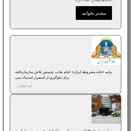
بیشتر بخوانید
بیانیه «خانه مشروطه ایران»‌: قیام نقاب، نخستین تلاش سازمان‌یافته
برای جلوگیری از استقرار استبداد دینی
«به انقلاب...
بیانیۀ مشترک ۲۲ کشور در محکومیت اقدامات «تروریستی و ایذایی»