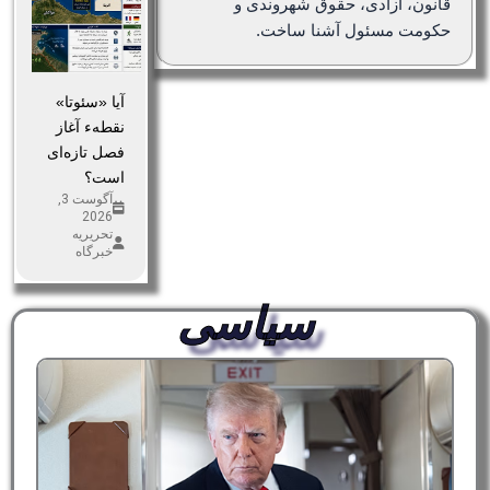
قانون، آزادی، حقوق شهروندی و
حکومت مسئول آشنا ساخت.
آیا «سئوتا»
نقطهء آغاز
فصل تازه‌ای
است؟
آگوست 3,
2026
تحریریه
خبرگاه
سیاسی