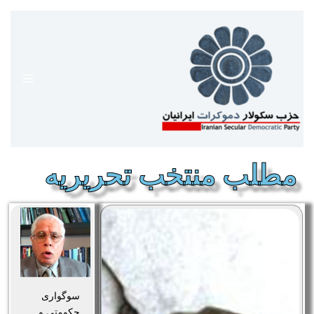
رش
ه
حتوا
مطلب منتخب تحریریه
سوگواری
حکومتی و