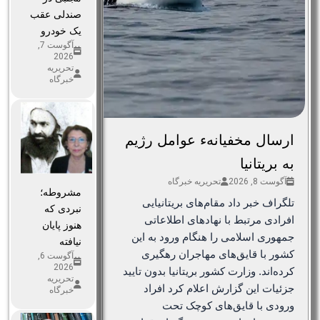
صندلی عقب
یک خودرو
آگوست 7,
2026
تحریریه
خبرگاه
ارسال مخفیانهء عوامل رژیم
به بریتانیا
آگوست 8, 2026
تحریریه خبرگاه
مشروطه؛
تلگراف خبر داد مقام‌های بریتانیایی
نبردی که
افرادی مرتبط با نهادهای اطلاعاتی
هنوز پایان
جمهوری اسلامی را هنگام ورود به این
نیافته
کشور با قایق‌های مهاجران رهگیری
آگوست 6,
2026
کرده‌اند. وزارت کشور بریتانیا بدون تایید
تحریریه
جزئیات این گزارش اعلام کرد افراد
خبرگاه
ورودی با قایق‌های کوچک تحت