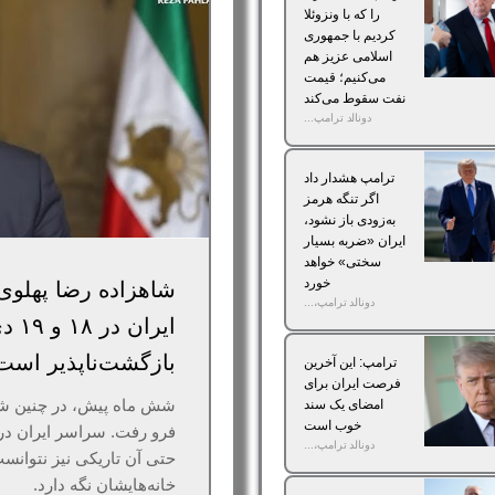
را که با ونزوئلا
کردیم با جمهوری
اسلامی عزیز هم
می‌کنیم؛ قیمت
نفت سقوط می‌کند
دونالد ترامپ...
ترامپ هشدار داد
اگر تنگه هرمز
به‌زودی باز نشود،
ایران «ضربه بسیار
سختی» خواهد
خورد
شاهزاده رضا پهلوی
دونالد ترامپ،...
ایران
بازگشت‌ناپذیر است
ترامپ: این آخرین
فرصت ایران برای
شش ماه پیش، در چنین شبی
امضای یک سند
خوب است
فرو رفت. سراسر ایران در 
دونالد ترامپ،...
حتی آن تاریکی نیز نتوانست 
خانه‌هایشان نگه دارد.