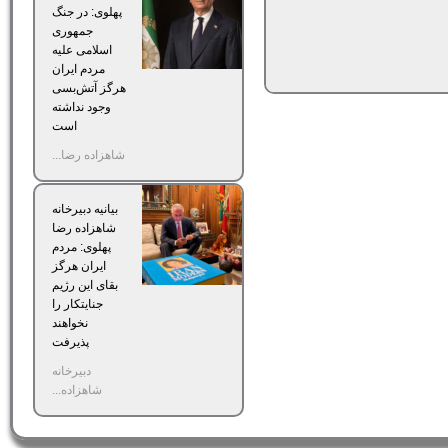
پهلوی: در جنگ
جمهوری
اسلامی علیه
مردم ایران
هرگز آتش‌بسی
وجود نداشته
است
شاهزاده رضا...
بیانیه دبیرخانه
شاهزاده رضا
پهلوی: مردم
ایران هرگز
بقای این رژیم
جنایتکار را
نخواهند
پذیرفت
دبیرخانه
شاهزاده...