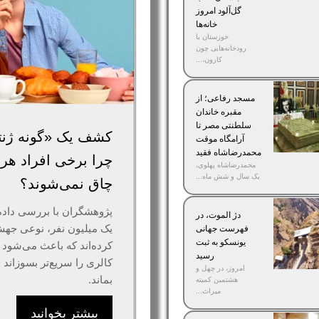
گل‌آلود امروز
خانه‌ها
خوزستان با
رودخانه‌هایی چون
کارون،...
مسجد رفاعی؛ از
مقبره خاندان
سلطنتی مصر تا
کشف یک «گونه ژنتی
آرامگاه موقت
محمدرضاشاه فقید
چرا برخی افراد هر
محمدرضاشاه پهلوی،
یک سال و شش ماه...
چاق نمی‌شوند؟
پژوهشگران با بررسی داده‌
دژ الموت، در
یک میلیون نفر، نوعی جهش
فهرست جهانی
یونسکو به ثبت
کرده‌اند که باعث می‌شود 
رسید
کالری را سریع‌تر بسوزاند 
امروز، در چهل و
بماند.
هشتمین کمیته
میراث...
بیشتر بخوانید