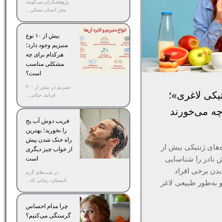
پژوهشگران می‌گویند
مغز انسان ممکن...
بیش از ۱۰ نوع
منیزیم وجود دارد؛
هر‌کدام برای چه
مشکلی مناسب‌
است؟
منیزیم در بیش از ۳۰۰
کی لاغری»؛
فرایند حیاتی...
چه می‌خورند
فریب دوش آب یخ
را نخورید؛ بهترین
راه خنک شدن پیش
های ژنتیکی بیش از
از خواب چیز دیگری
 نادر را شناسایی
است
بدن برخی افراد
در شب‌های گرم
تابستان، زمانی که...
و به‌طور طبیعی لاغر
چرا مدام احساس
گرسنگی می‌کنیم؟