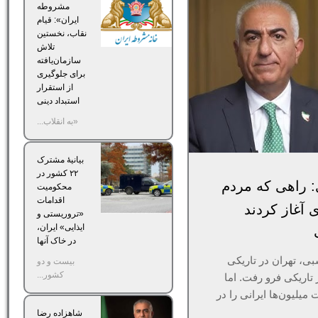
مشروطه
ایران»‌: قیام
نقاب، نخستین
تلاش
سازمان‌یافته
برای جلوگیری
از استقرار
استبداد دینی
«به انقلاب...
بیانیۀ مشترک
۲۲ کشور در
: راهی که مردم
محکومیت
اقدامات
 در ۱۸ و ۱۹ دی آغاز کردند
«تروریستی و
ایذایی» ایران،
در خاک آنها
، تهران در تاریکی
بیست و دو
کشور...
تاریکی فرو رفت. اما
میلیون‌ها ایرانی را در
شاهزاده رضا