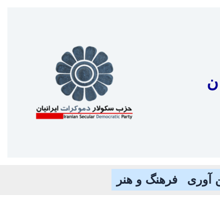
ن
 آوری
فرهنگ و هنر