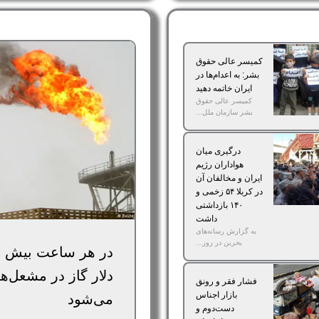
کمیسر عالی حقوق
بشر: به اعدام‌ها در
ایران خاتمه دهید
کمیسر عالی حقوق
بشر سازمان ملل...
درگیری میان
هواداران رژیم
ایران و مخالفان آن
در کربلا ۵۴ زخمی و
۱۴۰ بازداشتی
داشت
به گزارش رسانه‌های
بحرین در روز...
در هر ساعت بیش از
دلار گاز در مشعل‌ها
فشار فقر و رونق
بازار اجناس
می‌شود
دست‌دوم و