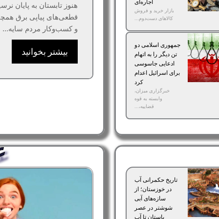
اجاره‌ای
هنوز تابستان به پایان نرسی
بازار خرید و فروش
قطعی‌های پیاپی برق همچن
کالاهای دست‌دوم...
و کسب‌وکار مردم سایه...
جمهوری اسلامی دو
بیشتر بخوانید
تن دیگر را به اتهام
ادعایی جاسوسی
برای اسرائیل اعدام
کرد
خبرگزاری میزان،
وابسته به قوه
قضاییه،...
ع
تاریخ حکمرانی آب
در خوزستان؛ از
سازه‌های آبی
شوشتر در عصر
باستان تا آب