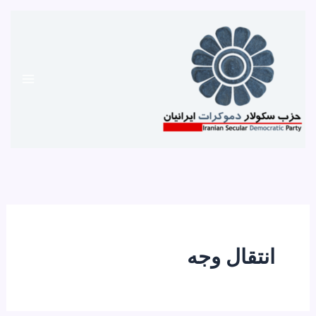
رش
ه
حتوا
انتقال وجه