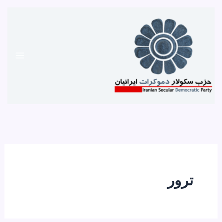
رش
ه
حتوا
ترور