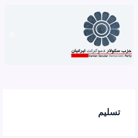
رش
ه
حتوا
تسلیم