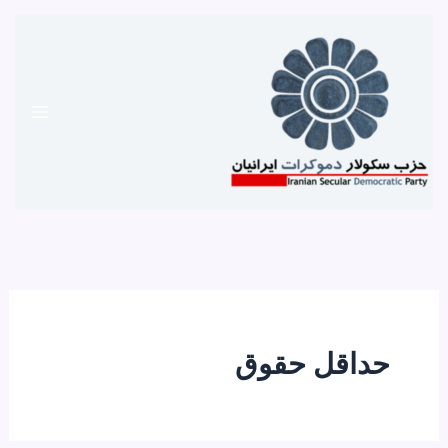
رش
ه
حتوا
حداقل حقوق