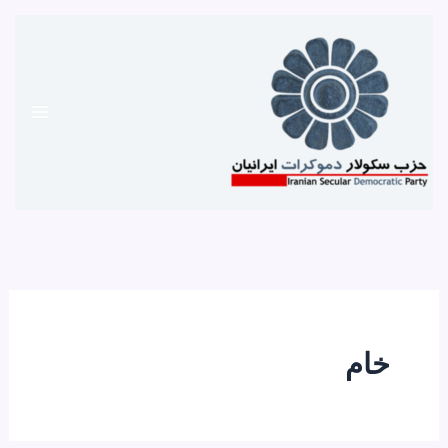
رش
ه
حتوا
خام