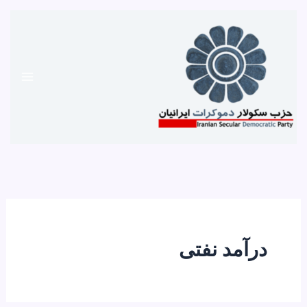
رش
ه
حتوا
درآمد نفتی