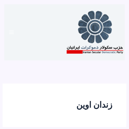
رش
ه
حتوا
زندان اوین