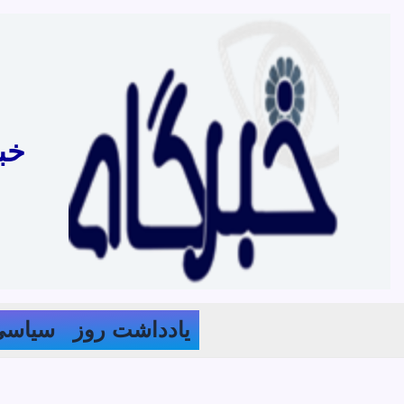
رش
ه
حتوا
خب
یادداشت روز
سیاسی