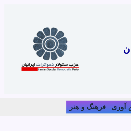
ن
 آوری
فرهنگ و هنر