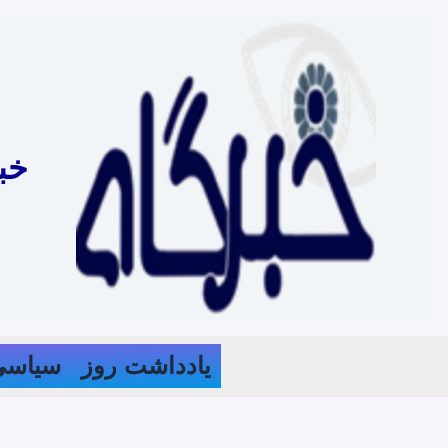
رش
ه
حتوا
خب
یادداشت روز
سیاسی