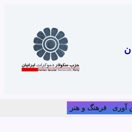
ن
 آوری
فرهنگ و هنر