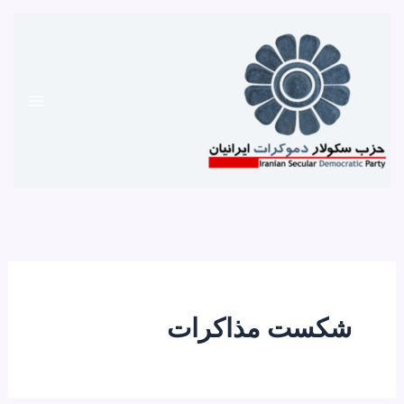
رش
ه
حتوا
شکست مذاکرات