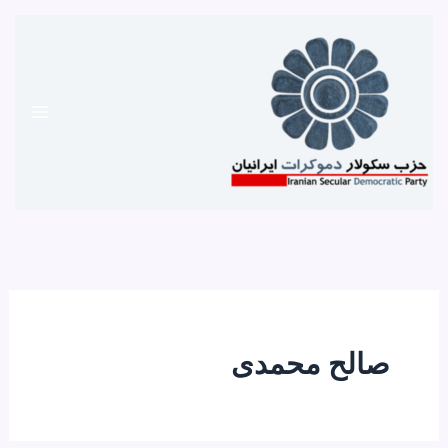
رش
ه
حتوا
صالح محمدی