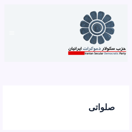
رش
ه
حتوا
صلواتی