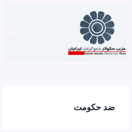
رش
ه
حتوا
ضد حکومت