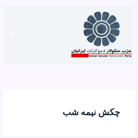
رش
ه
حتوا
چکش نیمه شب