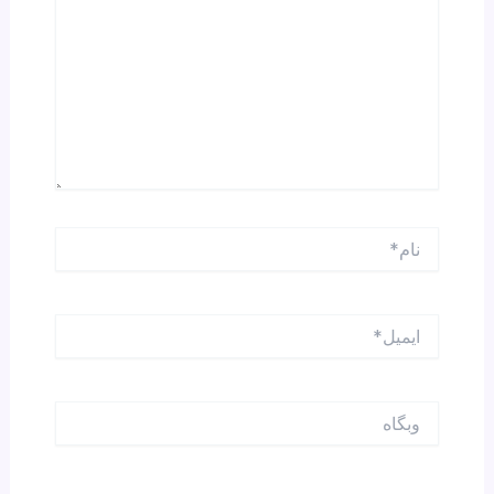
نام*
ایمیل*
وبگاه