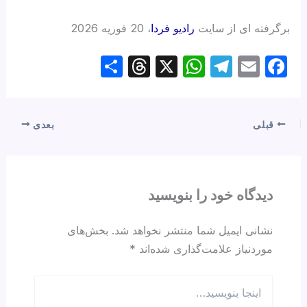
برگرفته ای از سایت
رادیو فردا
، 20 فوریه 2026
S
T
X
W
T
E
F
h
hr
h
el
m
a
ar
e
at
e
ail
c
e
a
s
gr
e
قبلی
بعدی
d
A
a
b
s
p
m
o
p
o
دیدگاه‌ خود را بنویسید
k
نشانی ایمیل شما منتشر نخواهد شد.
بخش‌های
موردنیاز علامت‌گذاری شده‌اند
*
اینجا
بنویسید…