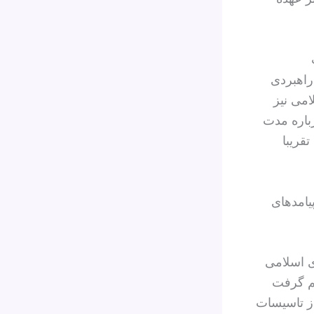
راهبردی
امی نیز
باره مدت
قریبا
پیامدهای
ی اسلامی
یم گرفت
از تاسیسات