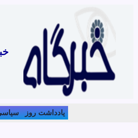
رش
ه
حتوا
خب
یادداشت روز
سیاسی