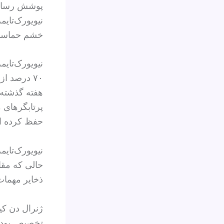
پوشش رسانه‌
نیویورک‌تایم
خشم حماسی ر
نیویورک‌تایم
۷۰ درصد ا
حفظ کرده 
نیویورک‌تای
حالی که مقام
ذخایر مهما
ژنرال دن کی
تخصیص بودجه