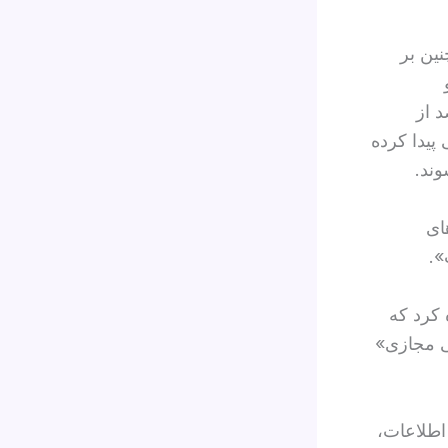
نین بر
 که ایران دوباره به حدود ۹۰ درصد از
یدا کرده
وند.
ای
».
 کرد که
ی مجازی»
اطلاعات،