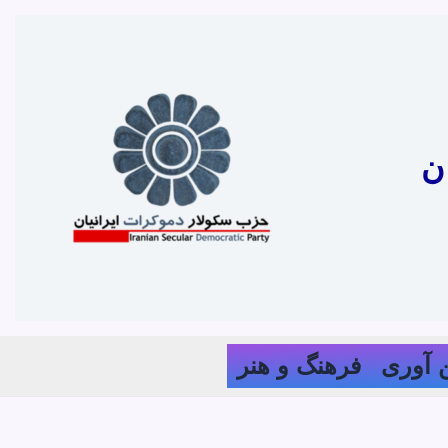
ن
 آوری
فرهنگ و هنر