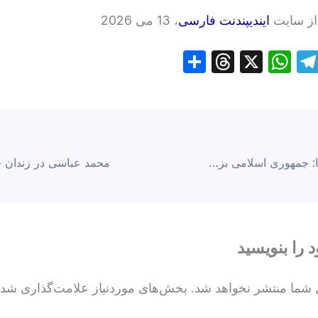
از سایت
ایندیپندنت فارسی
، 13 می 2026
S
T
X
W
T
h
hr
h
el
ar
e
at
e
ai
e
a
s
gr
d
A
a
انجمن قلم آمریکا: جمهوری اسلامی بزرگترین دشمن زنان اهل قلم و ایران دومین زندان نویسندگان جهان است
s
p
m
p
د را بنویسید
 شما منتشر نخواهد شد.
بخش‌های موردنیاز علامت‌گذاری شده