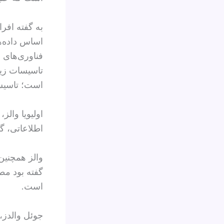
به گفته افرا
اساس داده‌ها
تاسیسات زی
است؛ تاسیسا
اولیویا والز
اطلاعاتی، گ
والز همچنین
گفته بود مط
است.
جوئل والدز،