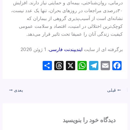
درمانی، روان‌شناختی، بیمه‌ای و حمایتی نیاز دارند. افزایش
۳۰درصدی مراجعات در روزهای بحران، تنها یک عدد نیست،
نشانه‌ای است از آسیب‌پذیری گروهی از بیماران که
کوچک‌ترین اختلالی در امنیت، اقتصاد و سلامت عمومی
کیفیت زندگی آنان را عمیقا تحت تاثیر قرار می‌دهد.
برگرفته ای از سایت
ایندیپندنت فارسی
، 1 ژوئن 2026
S
T
X
W
T
E
F
h
hr
h
el
m
a
ar
e
at
e
ail
c
e
a
s
gr
e
قبلی
بعدی
d
A
a
b
s
p
m
o
p
o
دیدگاه‌ خود را بنویسید