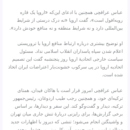
عباس عراقچی همچنین با ادعای این‌که «اروپا یک قاره
روبه‌افول است»، گفت اروپا «نه درک درستی از شرایط
بین‌المللی دارد و نه شرایط منطقه و نه منافع خودش دارد».
او توضیح بیشتری درباره ارتباط منافع اروپا با تروریستی
اعلام شدن سپاه پاسداران انقلاب اسلامی نداد. مسئول
سیاست خارجی اتحادیۀ اروپا روز پنجنشبه گفت این تصمیم
اتحادیه اروپا در پی سرکوب خشونت‌بار اعتراضات ایران اتخاذ
شده است.
عباس عراقچی امروز قرار است با هاکان فیدان، همتای
ترکیه‌ای خود، و همچنین رجب طیب اردوغان، رئیس‌جمهور
ترکیه، دیدار و گفت‌وگو کند. این سفر و دیدارها، بر اساس
برخی گزارش‌ها، برای رایزنی دربارهٔ تنش جاری میان تهران
و واشینگتن انجام می‌شود؛ تنشی که دیروز با اظهارات جدید
دونالد ترامپ، رئیس‌جمهور آمریکا، مبنی بر هشدار مجدد