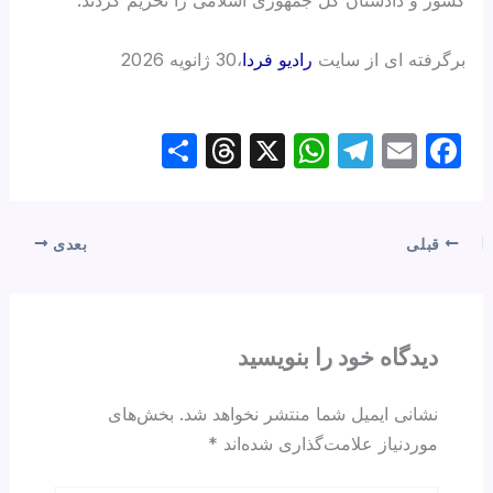
کشور و دادستان کل جمهوری اسلامی را تحریم کردند.
برگرفته ای از سایت
رادیو فردا
،30 ژانویه 2026
S
T
X
W
T
E
F
h
hr
h
el
m
a
ar
e
at
e
ail
c
e
a
s
gr
e
قبلی
بعدی
d
A
a
b
s
p
m
o
p
o
دیدگاه‌ خود را بنویسید
k
نشانی ایمیل شما منتشر نخواهد شد.
بخش‌های
موردنیاز علامت‌گذاری شده‌اند
*