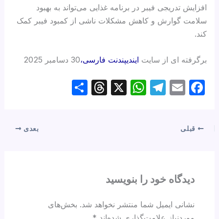
افزایش تدریجی فیبر در برنامه غذایی می‌تواند به بهبود
سلامت گوارش و کاهش مشکلات ناشی از کمبود فیبر کمک
کند.
برگرفته ای از سایت
ایندیپندنت فارسی،
30 دسامبر 2025
S
T
X
W
T
E
F
h
hr
h
el
m
a
ar
e
at
e
ail
c
e
a
s
gr
e
قبلی
بعدی
d
A
a
b
s
p
m
o
p
o
دیدگاه‌ خود را بنویسید
k
نشانی ایمیل شما منتشر نخواهد شد.
بخش‌های
موردنیاز علامت‌گذاری شده‌اند
*