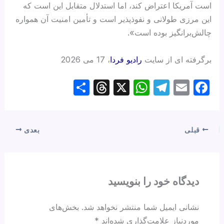
است آمریکا اعتراض کند، اما استدلال متقابل این است که
این مرزی طولانی و نفوذپذیر است و تأمین امنیت آن همواره
چالش‌برانگیز بوده است».
برگرفته ای از سایت
رادیو فردا
، 17 می 2026
S
T
X
W
T
E
F
h
hr
h
el
m
a
ar
e
at
e
ail
c
e
a
s
gr
e
قبلی
بعدی
d
A
a
b
s
p
m
o
p
o
دیدگاه‌ خود را بنویسید
k
نشانی ایمیل شما منتشر نخواهد شد.
بخش‌های
موردنیاز علامت‌گذاری شده‌اند
*