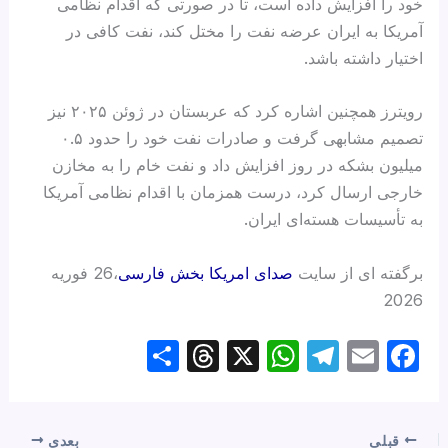
خود را افزایش داده است، تا در صورتی که اقدام نظامی
آمریکا به ایران عرضه نفت را مختل کند، نفت کافی در
اختیار داشته باشد.
رویترز همچنین اشاره کرد که عربستان در ژوئن ۲۰۲۵ نیز
تصمیم مشابهی گرفت و صادرات نفت خود را حدود ۰.۵
میلیون بشکه در روز افزایش داد و نفت خام را به مخازن
خارجی ارسال کرد، درست همزمان با اقدام نظامی آمریکا
به تأسیسات هسته‌ای ایران.
برگفته ای از سایت
صدای امریکا بخش فارسی
،26 فوریه
2026
S
T
X
W
T
E
F
h
hr
h
el
m
a
ar
e
at
e
ail
c
قبلی
بعدی