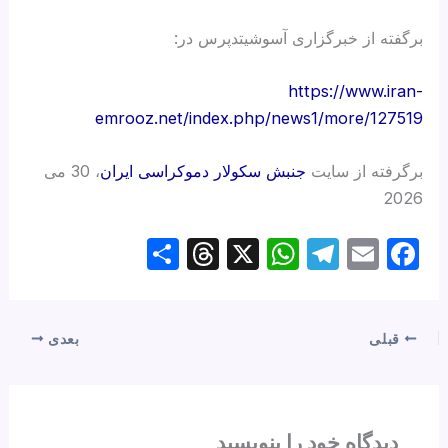
برگفته از خبرگزاری آسوشیتدپرس در:
https://www.iran-
emrooz.net/index.php/news1/more/127519
برگرفته از سایت
جنبش سکولار دموکراسی ایران
، 30 می
2026
S
T
X
W
T
E
F
h
hr
h
el
m
a
ar
e
at
e
ail
c
e
a
s
gr
e
قبلی
بعدی
d
A
a
b
s
p
m
o
p
o
دیدگاه‌ خود را بنویسید