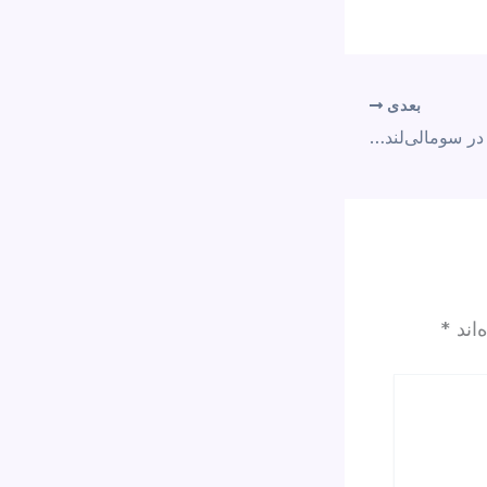
بعدی
حوثی‌ها: حضور اسرائیل در سومالی‌لند هدف نظامی خواهد بود
‌اند
*