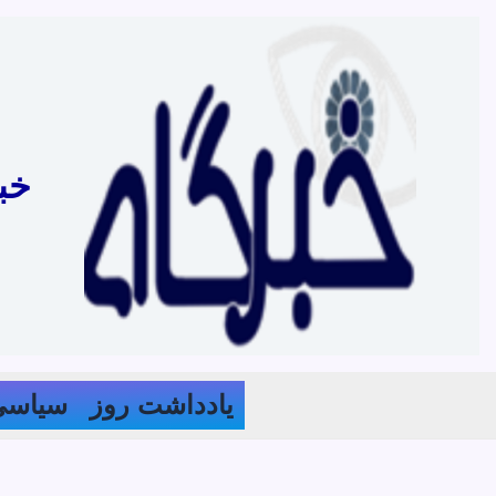
رش
ه
حتوا
خب
یادداشت روز
سیاسی