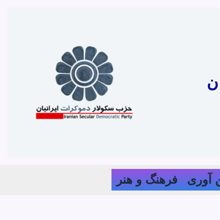
ن
 آوری
فرهنگ و هنر