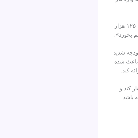
او افزوده که «در مرحله نخست ممکن است قیمت دلار به محدوده ۱۲۰ تا ۱۲۵ هزار
م بخورد».
ودجه شدید
 باعث شده
ر کند و
 باشد.