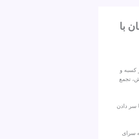
ن با
 کسبه و
ش، تجمع
 سر دادن
ه سرای