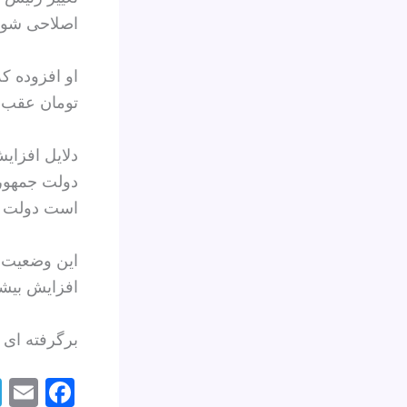
اصلاحی شود
تومان عقب‌ن
دلایل افزای
دولت جمهوری
است دولت مسعود پزشکیا
این وضعیت می
افزایش بیشت
برگرفته ای از سای
E
F