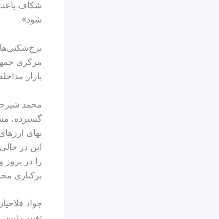
شکاف باعث ش
شود».
نرخ‌شکنی‌ها
مرکزی جمهور
بازار مداخله
محمد شیرجیا
گسترده، مست
بهای ارزهای
این در حالی
را در بروز 
برکناری محم
جواد فلاحیا
تغییر رئيس ک