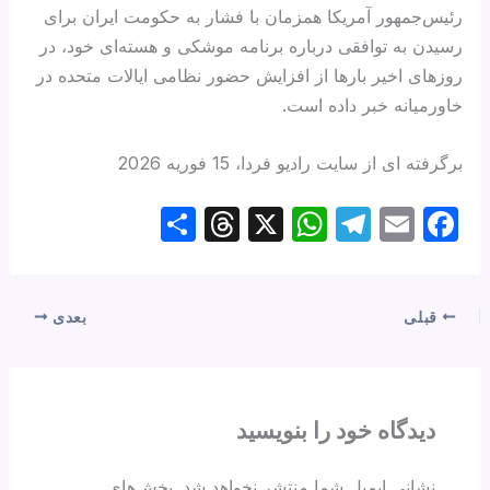
رئیس‌جمهور آمریکا همزمان با فشار به حکومت ایران برای
رسیدن به توافقی درباره برنامه موشکی و هسته‌ای خود، در
روزهای اخیر بارها از افزایش حضور نظامی ایالات متحده در
خاورمیانه خبر داده است.
برگرفته ای از سایت رادیو فردا، 15 فوریه 2026
S
T
X
W
T
E
F
h
hr
h
el
m
a
ar
e
at
e
ail
c
e
a
s
gr
e
قبلی
بعدی
d
A
a
b
s
p
m
o
p
o
دیدگاه‌ خود را بنویسید
k
نشانی ایمیل شما منتشر نخواهد شد.
بخش‌های