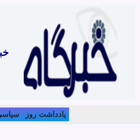
رش
ه
حتوا
خب
یادداشت روز
سیاسی