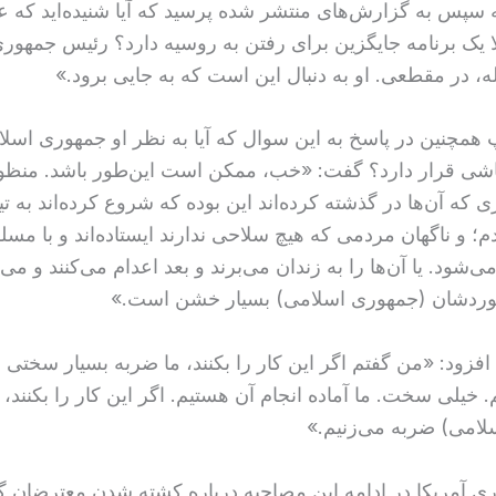
پس به گزارش‌های منتشر شده پرسید که آیا شنیده‌اید که ع
لا یک برنامه جایگزین برای رفتن به روسیه دارد؟ رئیس جمهوری
ه، در مقطعی. او به دنبال این است که به جایی برود.»
پ همچنین در پاسخ به این سوال که آیا به نظر او جمهوری اسل
اشی قرار دارد؟ گفت: «خب، ممکن است این‌طور باشد. منظو
که آن‌ها در گذشته کرده‌اند این بوده که شروع کرده‌اند به تی
م؛ و ناگهان مردمی که هیچ سلاحی ندارند ایستاده‌اند و با مس
ی‌شود. یا آن‌ها را به زندان می‌برند و بعد اعدام می‌کنند و می‌
رخوردشان (جمهوری اسلامی) بسیار خشن است.»
فزود: «من گفتم اگر این کار را بکنند، ما ضربه بسیار سختی به
. خیلی سخت. ما آماده انجام آن هستیم. اگر این کار را بکنند، ب
امی) ضربه می‌زنیم.»
 آمریکا در ادامه این مصاحبه درباره کشته شدن معترضان گ