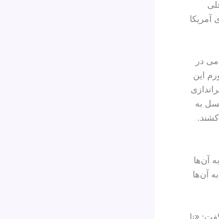
لی
 آمریکا
امی در
رم این
راندازی
لسل به
کشند.
 آن‌ها
ه آن‌ها
فت: «تا