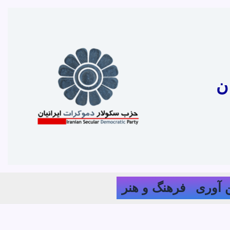
ن
 آوری
فرهنگ و هنر