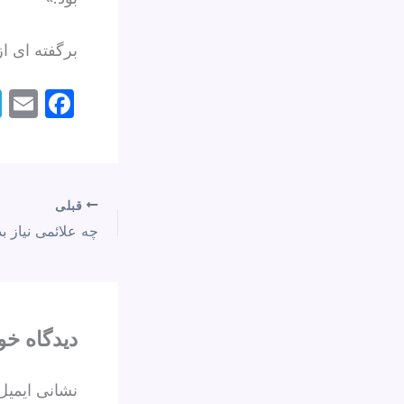
برگفته ای ا
E
F
m
a
l
c
e
قبلی
b
o
o
k
دیدگاه‌ خو
نشانی ایمیل