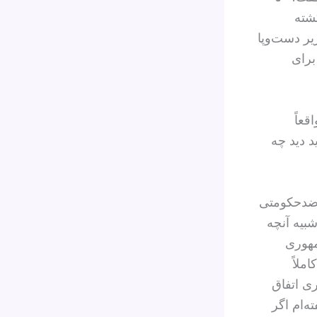
کشته
زیر دست‌وپا
برای
قعاً
د دید چه
 ضدحکومتی
بیه آنچه
مهوری
ملاً
ی اتفاق
ها گفته‌ام اگر