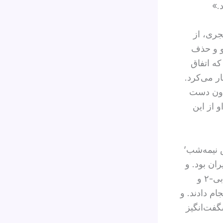
.»
جری، از
و و حذف
که اتفاق
ار می‌کرد.
پا یا بدون دست
و از این
ش نیمه‌شب’
ان بود. و
این یک نابودی کامل بود، همان‌طور که بعداً مشخص شد؛ با بمب‌افکن‌های بی-۲ و
ام دادند. و
گفت‌انگیز