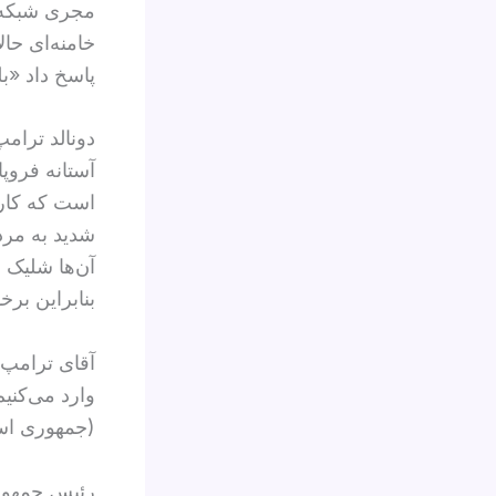
مجری شبکه س
خامنه‌ای حا
پاسخ داد «بل
دونالد ترام
آستانه فروپ
است که کاری 
شدید به مرد
آن‌ها شلیک م
بنابراین ب
آقای ترامپ ا
وارد می‌کنیم
(جمهوری اسل
رئيس جمهوری