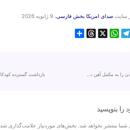
ز سایت
صدای امریکا بخش فارسی
، 9 ژانویه 2026
S
T
X
W
T
h
hr
h
el
ar
e
at
e
ai
e
a
s
gr
d
A
a
چه علائمی نیاز بدن را به مکمل آهن نشان می‌دهند؟
s
p
m
p
د را بنویسید
 شما منتشر نخواهد شد.
بخش‌های موردنیاز علامت‌گذاری شده