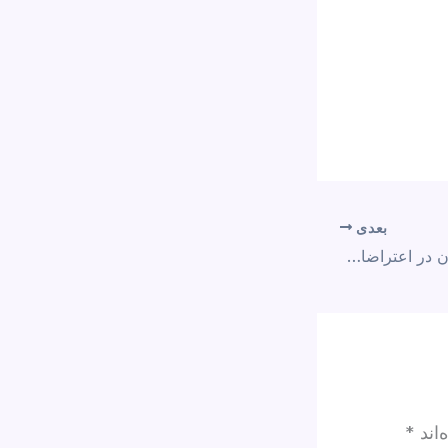
بعدی
بازداشت گسترده کودکان در اعتراضات؛ سرکوب نسل آینده ایران
‌اند
*