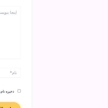
اینجا
بنویسید…
نام*
ذخیره نام،