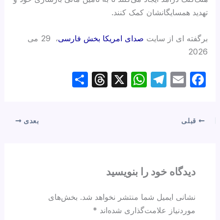
تهدید همسایگانشان کمک کنند.
برگفته ای از سایت
صدای امریکا بخش فارسی
، 29 می
2026
S
T
X
W
T
E
F
h
hr
h
el
m
a
ar
e
at
e
ail
c
e
a
s
gr
e
قبلی
بعدی
d
A
a
b
s
p
m
o
p
o
دیدگاه‌ خود را بنویسید
k
نشانی ایمیل شما منتشر نخواهد شد.
بخش‌های
موردنیاز علامت‌گذاری شده‌اند
*