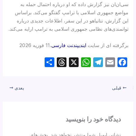
سی‌ان‌ان نیز گزارش داده که او درباره احتمال حمله به
مواضع جمهوری اسلامی با ترامپ گفتگو می‌کند. براساس
این گزارش، نتانیاهو در این سفر، اطلاعات جدیدی درباره
توانمندی‌های نظامی جمهوری اسلامی به ترامپ ارایه می‌کند.
برگرفته ای از سایت
ایندیپندنت فارسی
،11 فوریه 2026
S
T
X
W
T
E
F
h
hr
h
el
m
a
ar
e
at
e
ail
c
e
a
s
gr
e
قبلی
بعدی
d
A
a
b
s
p
m
o
p
o
دیدگاه‌ خود را بنویسید
k
نشانی ایمیل شما منتشر نخواهد شد.
بخش‌های