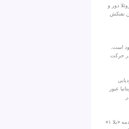
ئلا دور و
ین نفتکش
ود است.
در حرکت
یابی
بریتانیا عبور
ر
«نیویورک‌تایمز» پیش‌تر به نقل از مقامات آمریکایی گزارش داده بود که خدمه «بلا ۱»