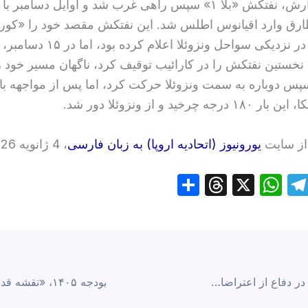
بنابر این گزارش، نفتکش «بلا ۱» سپس راهی غرب شد و اوایل دسامبر 
طارق وارد اقیانوس اطلس شد. این نفتکش مقصد خود را «کورا
(Curacao) در نزدیکی سواحل ونزوئلا اعلام کرد
 نخستین نفتکش را در کارائیب توقیف کرد، ناگهان مسیر خود را 
س دوباره به سمت ونزوئلا حرکت کرد، اما پس از مواجهه با 
 چرخید و از ونزوئلا دور شد.
از سایت
یورونیوز (اتحادیه اروپا) به زبان فارسی
، 4 ژانویه 2026
S
T
X
W
T
h
hr
h
el
ar
e
at
e
ai
e
a
s
gr
d
A
a
بیانیه «همگامی» در دفاع از اعتراضات دی‌ماه ۱۴۰۴
s
p
m