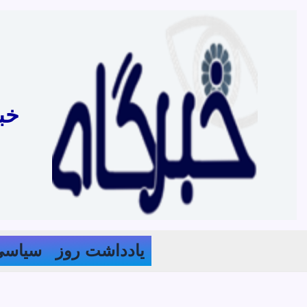
رش
ه
حتوا
خب
یادداشت روز
سیاسی