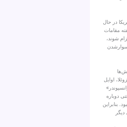
یکا در حال
ته مقامات
زام شوند،
 سوارشدن
ش‌ها
به سمت ونزوئلا، اوایل
انسپوندر»
ی دوباره
. بنابراین
ی دیگر