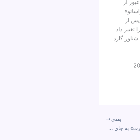
با عبور از
سائو»
ه بود، اما در ۱۵ دسامبر، پس از
تغییر داد.
شناور گارد
بعدی
بودجه ۱۴۰۵، «نقشه قدرت» به جای «نقشه رفاه»