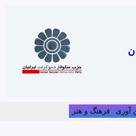
ن
 آوری
فرهنگ و هنر