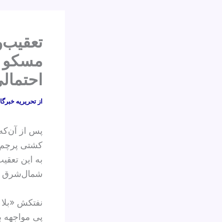
تعقیب‌و
مسکو خ
احتمال
از
تحریریه خبرگا
کشتی پرچم 
به این تعقی
شمال‌شرق د