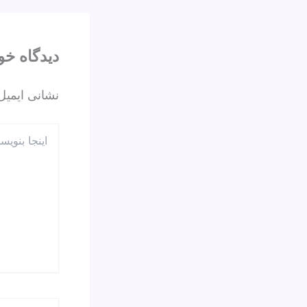
o
k
دیدگاه‌ خو
نشانی ایمیل
اینجا
بنویسید…
نام*