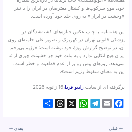
خود، موج سرکوب‌ها و کشتار معترضان در ایران را با تیتر
«وحشت در ایران» به روی جلد خود آورده است.
این هفته‌نامه با چاپ عکس جنازه‌های کشته‌شدگان در
پزشکی قانونی تهران در کهریزک و تصویر علی خامنه‌ای روی
آن، در توضیح گزارش ویژهٔ خود نوشته است: «رژیم بی‌رحم
ایران هیچ اتکایی ندارد و به ملت خود جز خشونت چیزی ارائه
نمی‌دهد. روزهای پیش رو پر از عدم قطعیت و خطر است.
این به معنای سقوط رژیم است».
برگرفته ای از سایت
رادیو فردا
،16 ژانویه 2026
S
T
X
W
T
E
F
h
hr
h
el
m
a
ar
e
at
e
ail
c
e
a
s
gr
e
قبلی
بعدی