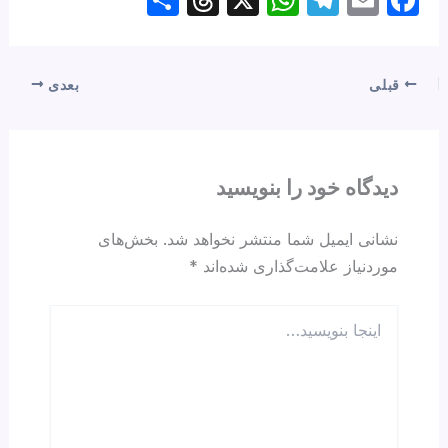
h
hr
h
el
m
a
ar
e
at
e
ail
c
e
a
s
gr
e
قبلی
بعدی
d
A
a
b
s
p
m
o
p
o
دیدگاه‌ خود را بنویسید
k
نشانی ایمیل شما منتشر نخواهد شد.
بخش‌های
موردنیاز علامت‌گذاری شده‌اند
*
اینجا
بنویسید…