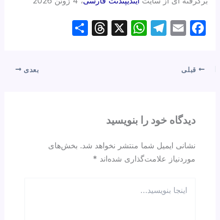
برگرفته ای از سایت
ایندیپندنت فارسی
، 4 ژوئن 2026
S
T
X
W
T
E
F
h
hr
h
el
m
a
ar
e
at
e
ail
c
e
a
s
gr
e
قبلی
بعدی
d
A
a
b
s
p
m
o
p
o
دیدگاه‌ خود را بنویسید
k
نشانی ایمیل شما منتشر نخواهد شد.
بخش‌های
موردنیاز علامت‌گذاری شده‌اند
*
اینجا
بنویسید…