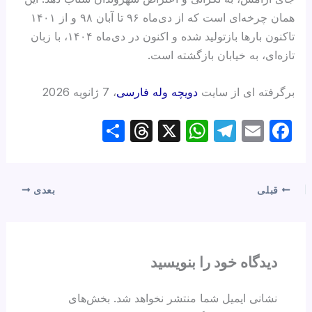
همان چرخه‌ای است که از دی‌ماه ۹۶ تا آبان ۹۸ و از ۱۴۰۱
تاکنون بارها بازتولید شده و اکنون در دی‌ماه ۱۴۰۴، با زبان
تازه‌ای، به خیابان بازگشته است.
برگرفته ای از سایت
دویچه وله فارسی
، 7 ژانویه 2026
S
T
X
W
T
E
F
h
hr
h
el
m
a
ar
e
at
e
ail
c
e
a
s
gr
e
قبلی
بعدی
d
A
a
b
s
p
m
o
p
o
دیدگاه‌ خود را بنویسید
k
نشانی ایمیل شما منتشر نخواهد شد.
بخش‌های