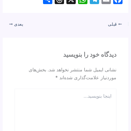
h
hr
h
el
m
a
ar
e
at
e
ail
c
e
a
s
gr
e
قبلی
بعدی
d
A
a
b
s
p
m
o
p
o
دیدگاه‌ خود را بنویسید
k
نشانی ایمیل شما منتشر نخواهد شد.
بخش‌های
موردنیاز علامت‌گذاری شده‌اند
*
اینجا
بنویسید…