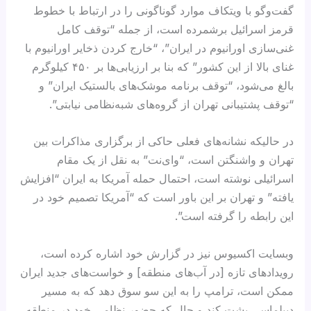
گفت‌وگو با ویتکاف موارد گوناگونی را در ارتباط با خطوط
قرمز اسرائیل برشمرده است، از جمله “توقف کامل
غنی‌سازی اورانیوم در ایران”، “خارج کردن ذخایر اورانیوم با
غنای بالا از این کشور” که بنا بر ارزیابی‌ها بر ۴۵۰ کیلوگرم
بالغ می‌شود، “توقف برنامه موشک‌های بالستیک ایران” و
“توقف پشتیبانی تهران از گروه‌های شبه‌نظامی نیابتی”.
در حالیکه نشانه‌های فعلی حاکی از برگزاری مذاکرات بین
تهران و واشنگتن است، “وای‌نت” به نقل از یک مقام
اسرائیلی نوشته است، احتمال حمله آمریکا به ایران “افزایش
یافته” و تهران بر این باور است که “آمریکا تصمیم خود در
این رابطه را گرفته است”.
وبسایت اکسیوس نیز در گزارش خود اشاره کرده است،
رویدادهای تازه [در آب‌های منطقه] و خواست‌های جدید ایران
ممکن است، ترامپ را به این سو سوق دهد که به مسیر
دیپلماسی پشت کند و حال که حضور نظامی خود در منطقه