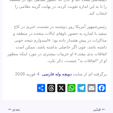
را تا به این اندازه تقویت کرده، در نهایت گزینه نظامی را
انتخاب کند.
رئیس‌جمهور آمریکا روز دوشنبه در نشست خبری در کاخ
سفید با اشاره به حضور ناو‌های ایالات متحده در منطقه و
مذاکرات در پیش هشدار داده بود: «امیدوارم نتیجه خوبی
داشته باشد، چون اگر حاصلی نداشته باشد، ممکن است
اتفاقات بدی بیفتد.» او جزییات بیشتری در مورد اینکه منظور
او از “اتفاقات بد” چیست، ذکر نکرد.
برگرفته ای از سایت
دویچه وله فارسی
، 4 فوریه 2026
S
T
X
W
T
E
F
h
hr
h
el
m
a
ar
e
at
e
ail
c
e
a
s
gr
e
قبلی
بعدی