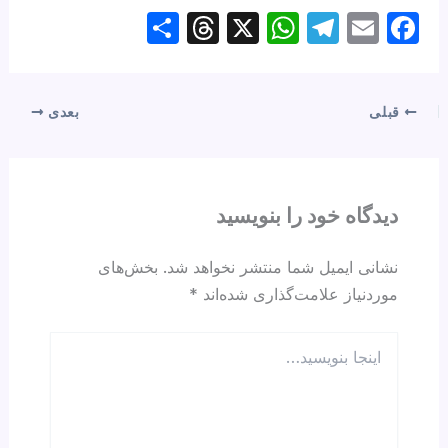
S
T
X
W
T
E
F
h
hr
h
el
m
a
ar
e
at
e
ail
c
e
a
s
gr
e
قبلی
بعدی
d
A
a
b
s
p
m
o
p
o
دیدگاه‌ خود را بنویسید
k
نشانی ایمیل شما منتشر نخواهد شد.
بخش‌های
موردنیاز علامت‌گذاری شده‌اند
*
اینجا
بنویسید…