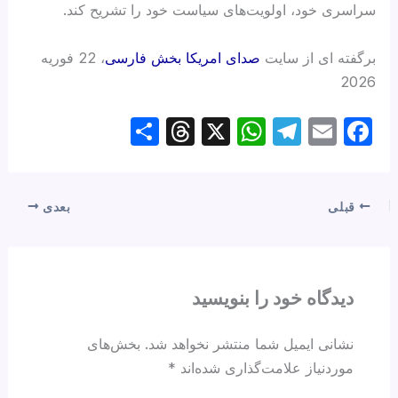
سراسری خود، اولویت‌های سیاست خود را تشریح کند.
برگفته ای از سایت
صدای امریکا بخش فارسی
، 22 فوریه
2026
S
T
X
W
T
E
F
h
hr
h
el
m
a
ar
e
at
e
ail
c
e
a
s
gr
e
قبلی
بعدی
d
A
a
b
s
p
m
o
p
o
دیدگاه‌ خود را بنویسید
k
نشانی ایمیل شما منتشر نخواهد شد.
بخش‌های
موردنیاز علامت‌گذاری شده‌اند
*