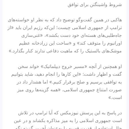
شروط واشینگتن برای توافق
هاکبی در همین گفت‌وگو توضیح داد که به نظر او خواسته‌های
ترامپ از جمهوری اسلامی چیست؛ این‌که رژیم ایران باید «از
جاه‌طلبی‌های هسته‌ای خود دست بکشد»، «غنی‌سازی
اورانیوم را متوقف کند» و «ساخت این زرادخانه عظیم
موشک‌های بالستیک را که ماهیت دفاعی ندارند کنار بگذارد.»
او همچنین از آنچه «مسیر خروج دیپلماتیک» خواند سخن
گفت و اظهار داشت: «این کارها را انجام دهید، شاید بتوانیم
به توافقی برسیم و صلح برقرار کنیم.» اما هشدار داد در
صورت امتناع جمهوری اسلامی، «همه گزینه‌ها روی میز
است.»
در پاسخ به این پرسش نیوزمکس که آیا ترامپ در تلاش
است جمهوری اسلامی را به میز مذاکره بکشاند و در عین
حال استفاده از قدرت قهریه را به‌عنوان آخرین گزینه نگه