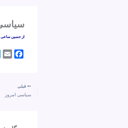
سیاسی 
از
حسین ساعی
E
F
m
a
l
c
e
قبلی
b
سیاسی امروز
o
o
k