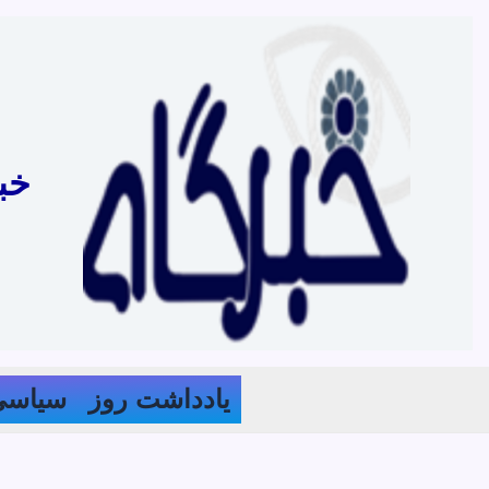
رش
ه
حتوا
خب
یادداشت روز
سیاسی