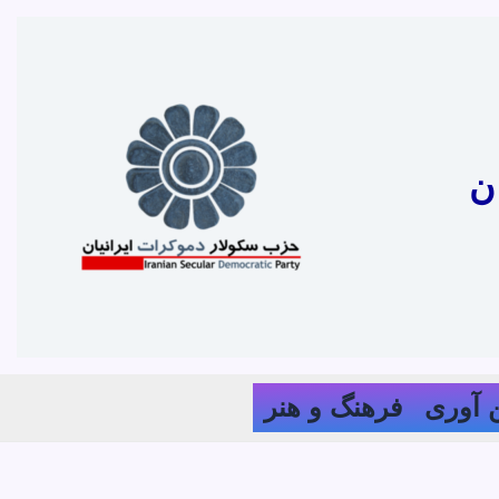
ن
 آوری
فرهنگ و هنر