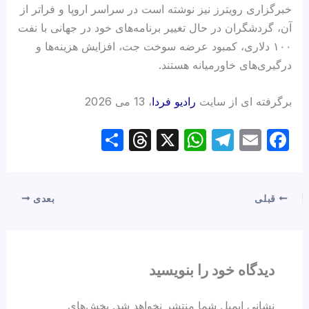
خبرگزاری رویترز نیز نوشته است در سراسر اروپا و فراتر از
آن، گردشگران در حال تغییر برنامه‌های خود در جهانی با نفت
۱۰۰ دلاری، کمبود عرضه سوخت جت، افزایش هزینه‌ها و
درگیری‌های خاورمیانه هستند.
برگرفته ای از سایت
رادیو فردا
، 13 می 2026
S
T
X
W
T
E
F
h
hr
h
el
m
a
ar
e
at
e
ail
c
e
a
s
gr
e
قبلی
بعدی
d
A
a
b
s
p
m
o
p
o
دیدگاه‌ خود را بنویسید
k
نشانی ایمیل شما منتشر نخواهد شد.
بخش‌های