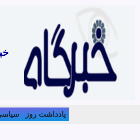
رش
ه
حتوا
خب
یادداشت روز
سیاسی