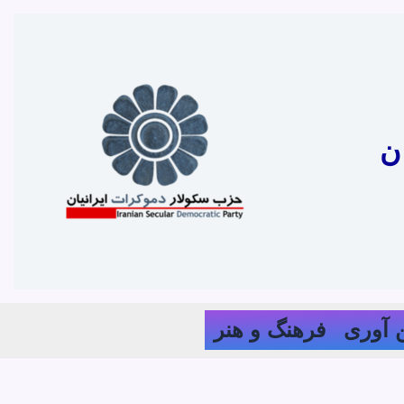
ن
 آوری
فرهنگ و هنر