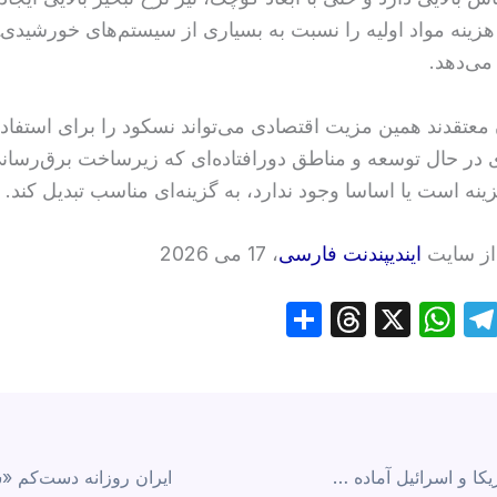
ینه مواد اولیه را نسبت به بسیاری از سیستم‌های خورشیدی‌‌ــ
می‌دهد.
عتقدند همین مزیت اقتصادی می‌تواند نسکود را برای استفاد
در حال توسعه و مناطق دورافتاده‌ای که زیرساخت برق‌رسانی 
زینه است یا اساسا وجود ندارد، به گزینه‌ای مناسب تبدیل کند.
از سایت
ایندیپندنت فارسی
، 17 می 2026
S
T
X
W
T
h
hr
h
el
ar
e
at
e
ai
e
a
s
gr
d
A
a
نیویورک‌تایمز: آمریکا و اسرائیل آماده شروع حملات به جمهوری اسلامی می‌شوند
s
p
m