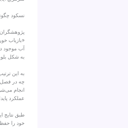
نسکود چگونه
پژوهشگران ب
«بازیاب خور
آب موجود در 
به شکل بلور
به این ترتیب
چه در فصل دی
انجام می‌شو
عملکرد پاید
طبق نتایج ا