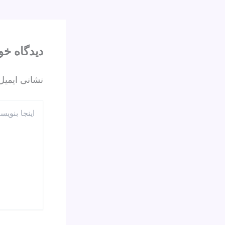
o
k
دیدگاه‌ خو
نشانی ایمیل
اینجا
بنویسید…