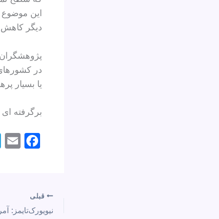
این موضوع هز
دیگر کاهش 
پژوهشگران م
در کشورهای 
یا بسیار پره
برگرفته ای 
E
F
m
a
l
c
e
قبلی
b
o