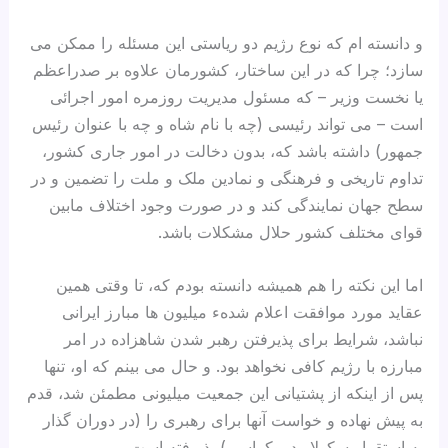
و دانسته ام که نوع رژيم دو ریاستی این مسئله را ممکن می
سازد؛ چرا که در این ساختار، کشورمان علاوه بر صدراعظم
یا نخست وزیر – که مسئول مدیریت روزمره امور اجرائی
است – می تواند رئیسی (چه با نام شاه و چه با عنوان رئیس
جمهور) داشته باشد که، بدون دخالت در امور جاری کشور،
تداوم تاریخی و فرهنگی و نمادین ملک و ملت را تضمین و در
سطح جهان نمایندگی کند و در صورت وجود اختلاف مابین
قوای مختلف کشور حلال مشکلات باشد.
اما این نکته را هم همیشه دانسته بودم که، تا وقتی همین
عقاید مورد موافقت اعلام شدهء میلیون ها مبارز ایرانی
نباشد، شرایط برای پذیرفتن رهبر شدن شاهزاده در امر
مبارزه با رژيم کافی نخواهد بود. و حال می بینم که او، تنها
پس از اینکه از پشتیانی این جمعیت میلیونی مطمئن شد، قدم
به پیش نهاده و خواست آنها برای رهبری را (در دوران گذار
به استقرار سکولار دموکراسی) پذیرفته است.