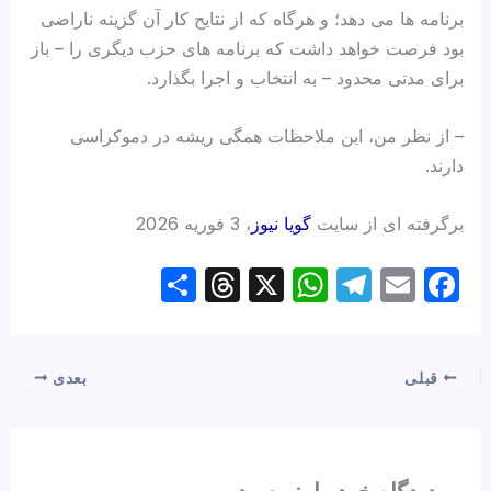
برنامه ها می دهد؛ و هرگاه که از نتایح کار آن گزینه ناراضی
بود فرصت خواهد داشت که برنامه های حزب دیگری را – باز
برای مدتی محدود – به انتخاب و اجرا بگذارد.
– از نظر من، این ملاحظات همگی ریشه در دموکراسی
دارند.
برگرفته ای از سایت
گویا نیوز
، 3 فوریه 2026
S
T
X
W
T
E
F
h
hr
h
el
m
a
ar
e
at
e
ail
c
e
a
s
gr
e
قبلی
بعدی
d
A
a
b
s
p
m
o