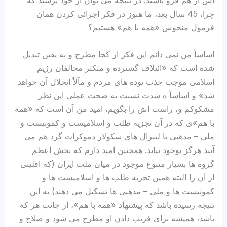
چرا، 45 سال بعد، ما هنوز در فکر اجرائی کردن همان
فرمول منحوس «همه با هم» هستیم؟
اساساً من نمی دانم این فکر از کجا مطرح و به یقین تبدیل
شده است که «ائتلاف گسترده و متکثر مخالفان رژيم
اسلامی موجب جذب توده های مردم و مآلاً انحلال آن خواهد
شد» و اساساً ه شدت نسبت به صحت عملی این نظر
مشکوکم و، راست اش را بگویم، امید من آن است که «همه
با هم»ی که در آن تجزیه طلب و اسلامیست و کمونیست و
ملی – مذهبی با لیبرال های سکولار دموکرات گرد هم می
آیند هرگز بوجود نیاید. همچنین امید دارم که بخش اعظم
گروه ها بسیار متنوع موجود در میان ملت ایران (که اقلیتی
از آن را البته همین تجزیه طلب ها و اسلامیست ها و
کمونیست ها و ملی – مذهبی ها تشکیل می دهند) به این
نتیجه رسیده باشد که پیشنهاد «همه با هم»، از جانب هر که
باشد، همیشه برای فریب دادن او مطرح می شود و صلاح و