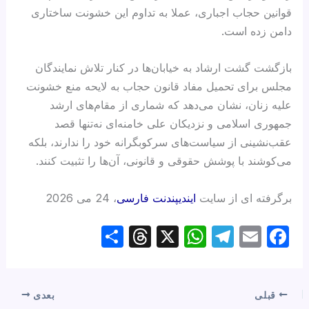
قوانین حجاب اجباری، عملا به تداوم این خشونت ساختاری
دامن زده است.
بازگشت گشت ارشاد به خیابان‌ها در کنار تلاش نمایندگان
مجلس برای تحمیل مفاد قانون حجاب به لایحه منع خشونت
علیه زنان، نشان می‌دهد که شماری از مقام‌های ارشد
جمهوری اسلامی و نزدیکان علی خامنه‌ای نه‌تنها قصد
عقب‌نشینی از سیاست‌های سرکوبگرانه خود را ندارند، بلکه
می‌کوشند با پوشش‌ حقوقی و قانونی، آن‌ها را تثبیت کنند.
برگرفته ای از سایت
ایندیپندنت فارسی
، 24 می 2026
S
T
X
W
T
E
F
h
hr
h
el
m
a
ar
e
at
e
ail
c
e
a
s
gr
e
قبلی
بعدی