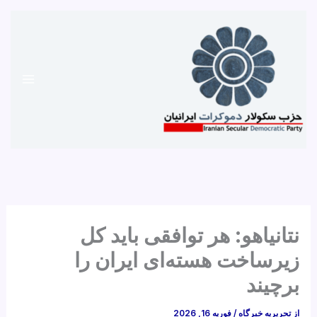
رش
ه
حتوا
نتانیاهو: هر توافقی باید کل
زیرساخت هسته‌ای ایران را
برچیند
از
تحریریه خبرگاه
/
فوریه 16, 2026