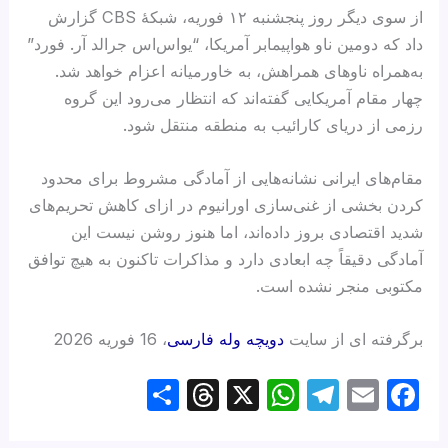
از سوی دیگر روز پنجشنبه ۱۲ فوریه، شبکهٔ CBS گزارش
داد که دومین ناو هواپیمابر آمریکا، “یواس‌اس جرالد آر. فورد”
به‌همراه ناوهای همراهش، به خاورمیانه اعزام خواهد شد.
چهار مقام آمریکایی گفته‌اند که انتظار می‌رود این گروه
رزمی از دریای کارائیب به منطقه منتقل شود.
مقام‌های ایرانی نشانه‌هایی از آمادگی مشروط برای محدود
کردن بخشی از غنی‌سازی اورانیوم در ازای کاهش تحریم‌های
شدید اقتصادی بروز داده‌اند، اما هنوز روشن نیست این
آمادگی دقیقاً چه ابعادی دارد و مذاکرات تاکنون به هیچ توافق
مکتوبی منجر نشده است.
برگرفته ای از سایت
دویچه وله فارسی
، 16 فوریه 2026
S
T
X
W
T
E
F
h
hr
h
el
m
a