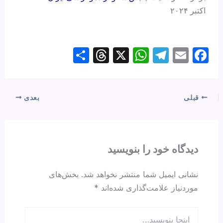
اکتبر ۲۰۲۴
S
T
X
W
T
E
F
h
hr
h
el
m
a
ar
e
at
e
ail
c
e
a
s
gr
e
قبلی
بعدی
d
A
a
b
s
p
m
o
p
o
دیدگاه‌ خود را بنویسید
k
نشانی ایمیل شما منتشر نخواهد شد.
بخش‌های
موردنیاز علامت‌گذاری شده‌اند
*
اینجا
بنویسید…