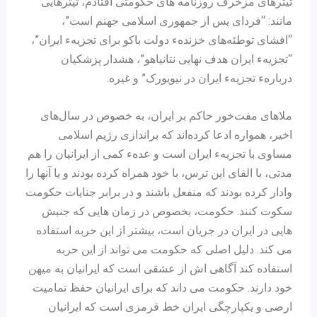
تیترهای مزخرف روزنامه های حکومتی افتادم، تیترهایی
مانند: “فردای پس از جمهوری اسلامی جهنم است”،
“افشای توطئه‌های خزندهء دولت باکو برای تجزیهء ایران”،
“تجزیهء ایران هدف نهایی نتانیاهو”، هشدار پزشکیان
دربارهء تجزیهء ایران در نیویورک” و غیره.
ملاهای مفت‌خور حاکم بر ایران، به خصوص در سال‌های
اخیر، همواره ادعا کرده‌اند که براندازی رژیم اسلامی
مساوی با تجزیهء ایران است و عدهء کمی از ایرانیان را هم
مدتی، با القای این ترس، با خود همراه کرده بودند و یا آنها را
وادار کرده بودند که منفعل باشند و در برابر جنایات حکومت
سکوت کنند. حکومت، بخصوص در زمان هایی که جنبش
هایی در ایران در جریان است، بیشتر از این حربه استفاده
می کند. دلیل اصلی که حکومت می تواند از این حربه
استفاده کند آگاهی اش از عشقی است که ایرانیان به میهن
خود دارند. حکومت می داند که برای ایرانیان حفظ تمامیت
ارضی و یکپارچگی ایران خط قرمزی است که ایرانیان